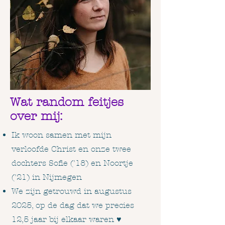
Wat random feitjes
over mij:
Ik woon samen met mijn
verloofde Christ en onze twee
dochters Sofie ('18) en Noortje
('21) in Nijmegen
We zijn getrouwd in augustus
2025, op de dag dat we precies
12,5 jaar bij elkaar waren ♥