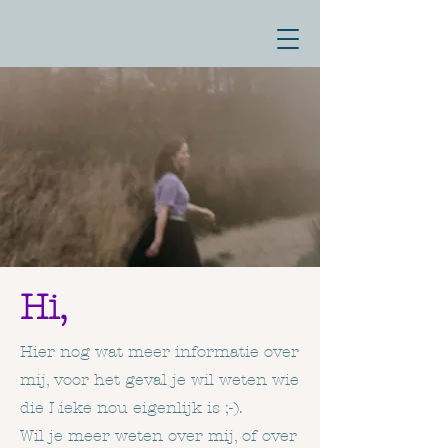
Hi,
Hier nog wat meer informatie over
mij, voor het geval je wil weten wie
die Lieke nou eigenlijk is ;-).
Wil je meer weten over mij, of over