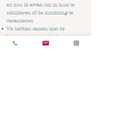
en hou ik ervan om in huis te
schilderen of de inrichting te
veranderen
We hebben samen met de
kinderen een mini-bieb
geknutseld, waar veel gebruik van
wordt gemaakt
We houden veel van reizen en
vooral naar mooie
natuurgebieden - in 2023 hebben
we een prachtige rondreis
gemaakt aan de Westkust van
Noord-Amerika
Ik heb een jaar in Zuid-Afrika
gewoond en dat land heeft nog
steeds een speciaal plekje in mijn