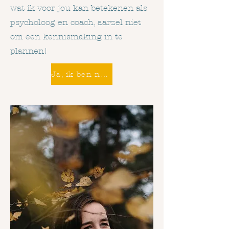
wat ik voor jou kan betekenen als
psycholoog en coach, aarzel niet
om een kennismaking in te
plannen!​
Ja, ik ben nieuwsgierig!