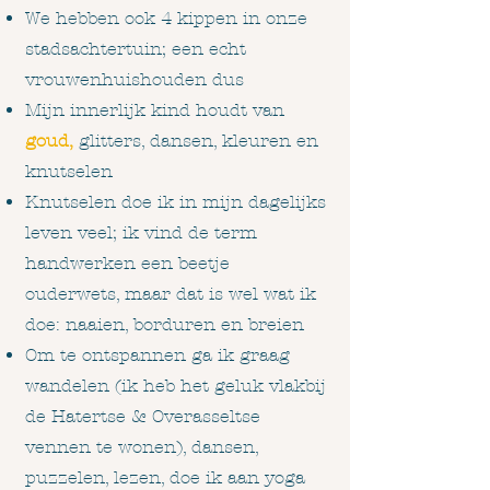
We hebben ook 4 kippen in onze
stadsachtertuin; een echt
vrouwenhuishouden dus
Mijn innerlijk kind houdt van
goud,
glitters, dansen, kleuren en
knutselen
Knutselen doe ik in mijn dagelijks
leven veel; ik vind de term
handwerken een beetje
ouderwets, maar dat is wel wat ik
doe: naaien, borduren en breien
Om te ontspannen ga ik graag
wandelen (ik heb het geluk vlakbij
de Hatertse & Overasseltse
vennen te wonen), dansen,
puzzelen, lezen, doe ik aan yoga